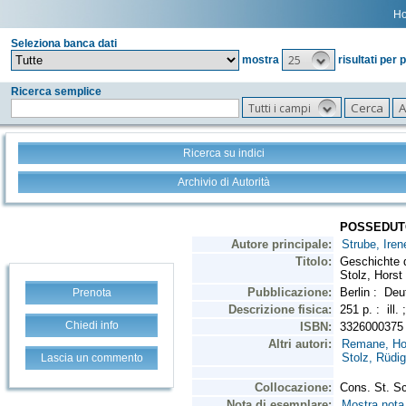
H
Seleziona banca dati
25
mostra
risultati per 
Ricerca semplice
Tutti i campi
Ricerca su indici
Archivio di Autorità
Prenota
Chiedi info
Lascia un commento