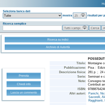
H
Seleziona banca dati
25
mostra
risultati per 
Ricerca semplice
Tutti i campi
Ricerca su indici
Archivio di Autorità
Prenota
Chiedi info
Lascia un commento