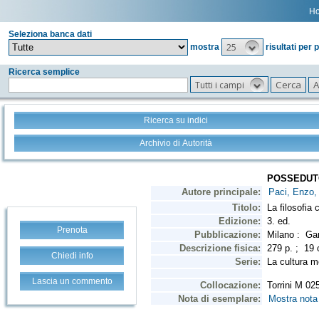
H
Seleziona banca dati
25
mostra
risultati per 
Ricerca semplice
Tutti i campi
Ricerca su indici
Archivio di Autorità
Prenota
Chiedi info
Lascia un commento