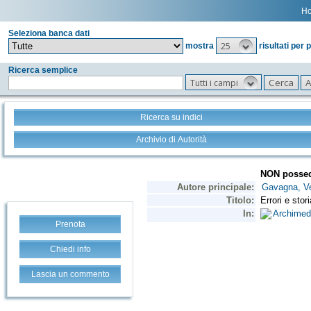
H
Seleziona banca dati
25
mostra
risultati per 
Ricerca semplice
Tutti i campi
Ricerca su indici
Archivio di Autorità
Prenota
Chiedi info
Lascia un commento