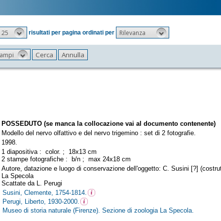
25
Rilevanza
risultati per pagina ordinati per
 campi