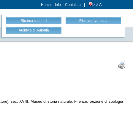
Home
Info
Contattaci
A
A
A
Ricerca su indici
Ricerca avanzata
Archivio di Autorità