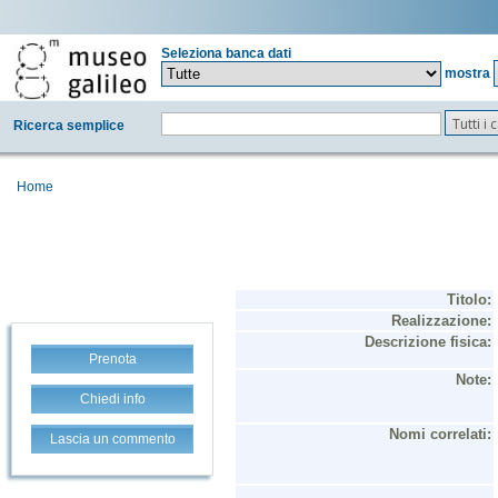
Seleziona banca dati
mostra
Tutti i
Ricerca semplice
Home
Prenota
Chiedi info
Lascia un commento