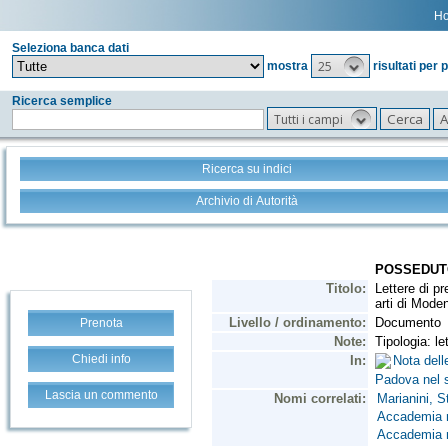
H
Seleziona banca dati
25
mostra
risultati per 
Ricerca semplice
Tutti i campi
Ricerca su indici
Archivio di Autorità
Prenota
Chiedi info
Lascia un commento