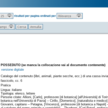
25
Rilevanza
risultati per pagina ordinati per
 campi