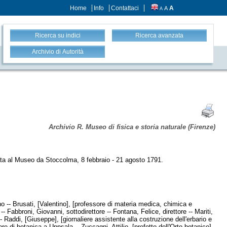
Home
Info
Contattaci
A
A
A
Ricerca su indici
Ricerca avanzata
Archivio di Autorità