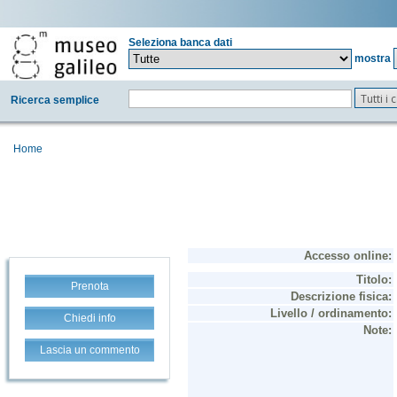
Seleziona banca dati
mostra
Tutti i
Ricerca semplice
Home
Prenota
Chiedi info
Lascia un commento