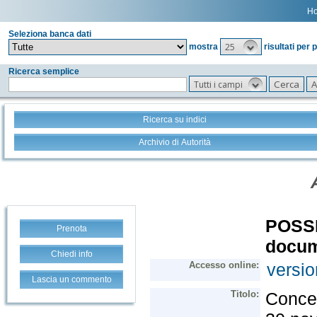
H
Seleziona banca dati
25
mostra
risultati per 
Ricerca semplice
Tutti i campi
Ricerca su indici
Archivio di Autorità
Prenota
Chiedi info
Lascia un commento