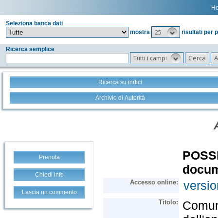
H
Seleziona banca dati
25
mostra
risultati per 
Ricerca semplice
Tutti i campi
Ricerca su indici
Archivio di Autorità
Prenota
Chiedi info
Lascia un commento