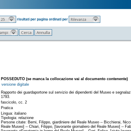
25
Rilevanza
risultati per pagina ordinati per
 campi