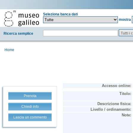
Seleziona banca dati
mostra
Tutti i
Ricerca semplice
Home
Prenota
Chiedi info
Lascia un commento