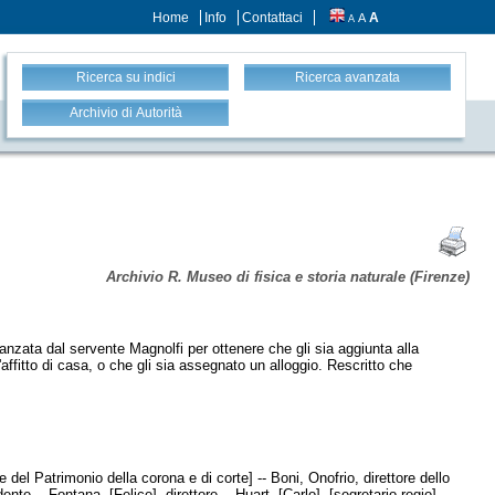
Home
Info
Contattaci
A
A
A
Ricerca su indici
Ricerca avanzata
Archivio di Autorità