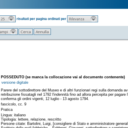
25
Rilevanza
risultati per pagina ordinati per
 campi