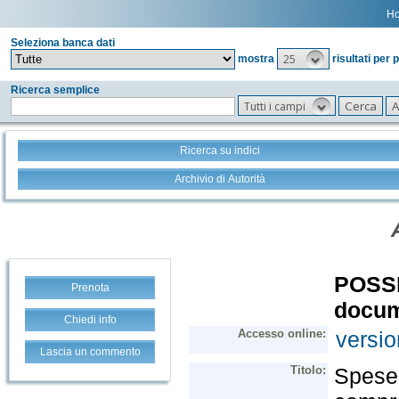
H
Seleziona banca dati
25
mostra
risultati per 
Ricerca semplice
Tutti i campi
Ricerca su indici
Archivio di Autorità
Prenota
Chiedi info
Lascia un commento