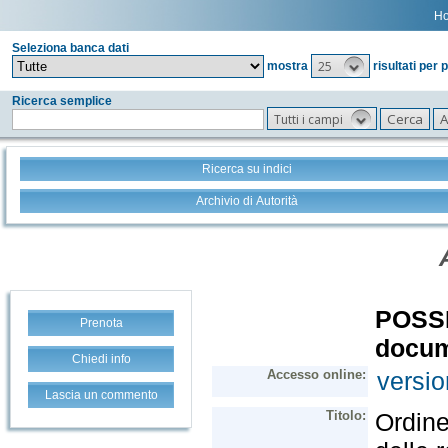
H
Seleziona banca dati
25
mostra
risultati per 
Ricerca semplice
Tutti i campi
Ricerca su indici
Archivio di Autorità
Prenota
Chiedi info
Lascia un commento