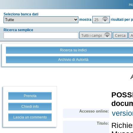
H
Seleziona banca dati
25
mostra
risultati per 
Ricerca semplice
Tutti i campi
Ricerca su indici
Archivio di Autorità
Prenota
Chiedi info
Lascia un commento