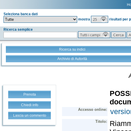
H
Seleziona banca dati
25
mostra
risultati per 
Ricerca semplice
Tutti i campi
Ricerca su indici
Archivio di Autorità
Prenota
Chiedi info
Lascia un commento