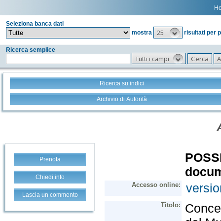
H
Seleziona banca dati
25
mostra
risultati per 
Ricerca semplice
Tutti i campi
Ricerca su indici
Archivio di Autorità
Prenota
Chiedi info
Lascia un commento