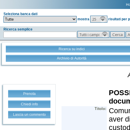
H
Seleziona banca dati
25
mostra
risultati per 
Ricerca semplice
Tutti i campi
Ricerca su indici
Archivio di Autorità
Prenota
Chiedi info
Lascia un commento