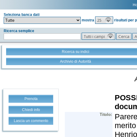
H
Seleziona banca dati
25
mostra
risultati per 
Ricerca semplice
Tutti i campi
Ricerca su indici
Archivio di Autorità
Prenota
Chiedi info
Lascia un commento