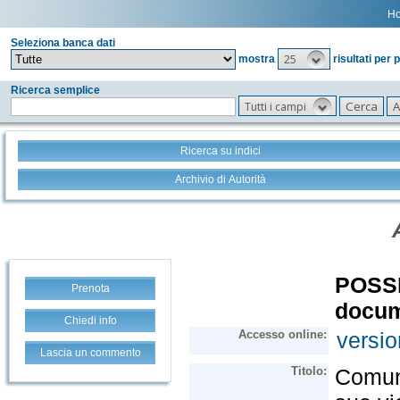
H
Seleziona banca dati
25
mostra
risultati per 
Ricerca semplice
Tutti i campi
Ricerca su indici
Archivio di Autorità
Prenota
Chiedi info
Lascia un commento