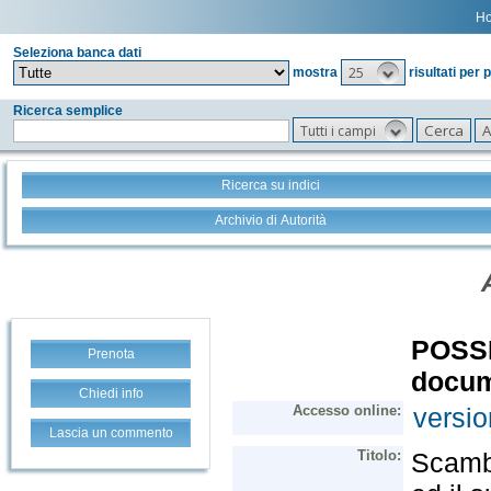
H
Seleziona banca dati
25
mostra
risultati per 
Ricerca semplice
Tutti i campi
Ricerca su indici
Archivio di Autorità
Prenota
Chiedi info
Lascia un commento