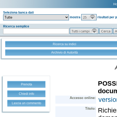
H
Seleziona banca dati
25
mostra
risultati per 
Ricerca semplice
Tutti i campi
Ricerca su indici
Archivio di Autorità
Prenota
Chiedi info
Lascia un commento