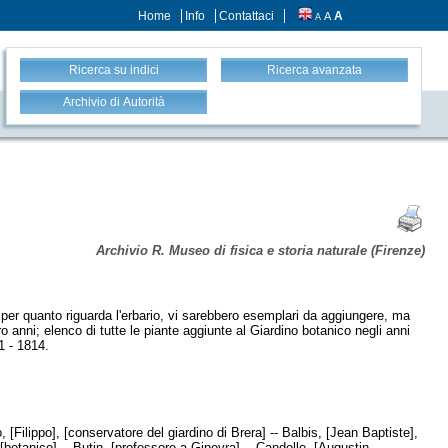
Home
Info
Contattaci
A
A
A
Ricerca su indici
Ricerca avanzata
Archivio di Autorità