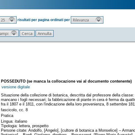
25
Rilevanza
risultati per pagina ordinati per
 campi