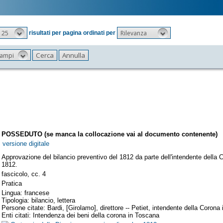
25
Rilevanza
risultati per pagina ordinati per
 campi