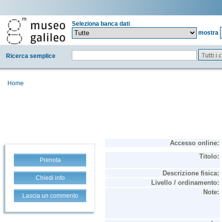
Seleziona banca dati
mostra
Tutti i
Ricerca semplice
Home
Prenota
Chiedi info
Lascia un commento