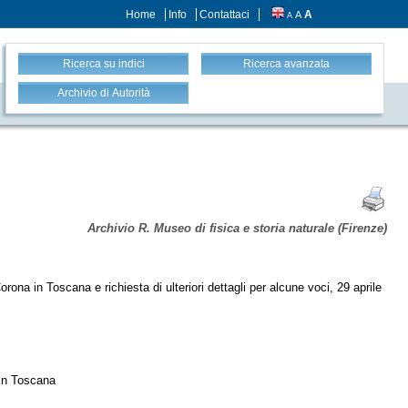
Home
Info
Contattaci
A
A
A
Ricerca su indici
Ricerca avanzata
Archivio di Autorità