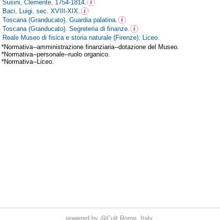
powered by
@Cult
Rome, Italy.