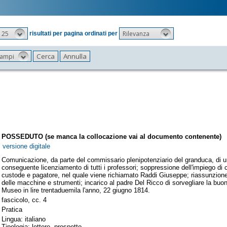
25
Rilevanza
risultati per pagina ordinati per
 campi