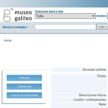
Seleziona banca dati
mostra
Tutti i
Ricerca semplice
Home
Prenota
Chiedi info
Lascia un commento