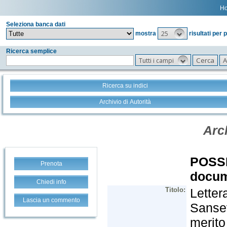
H
Seleziona banca dati
25
mostra
risultati per 
Ricerca semplice
Tutti i campi
Ricerca su indici
Archivio di Autorità
Prenota
Chiedi info
Lascia un commento