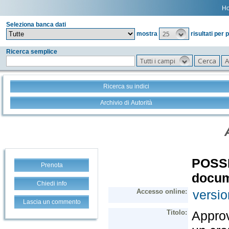
H
Seleziona banca dati
25
mostra
risultati per 
Ricerca semplice
Tutti i campi
Ricerca su indici
Archivio di Autorità
Prenota
Chiedi info
Lascia un commento