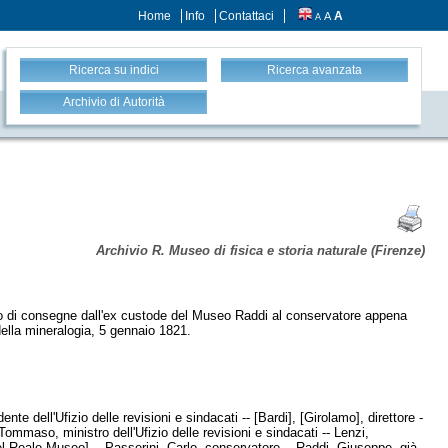
Home
Info
Contattaci
A
A
A
Ricerca su indici
Ricerca avanzata
Archivio di Autorità