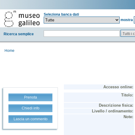
Seleziona banca dati
mostra
Tutti i
Ricerca semplice
Home
Prenota
Chiedi info
Lascia un commento