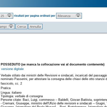
25
Rilevanza
risultati per pagina ordinati per
 campi