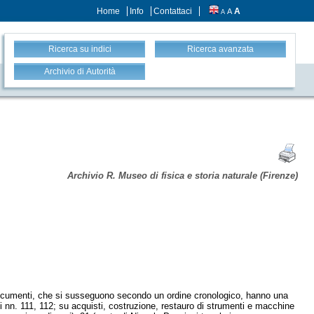
Home
Info
Contattaci
A
A
A
Ricerca su indici
Ricerca avanzata
Archivio di Autorità