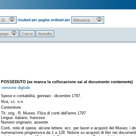
25
Rilevanza
risultati per pagina ordinati per
 campi