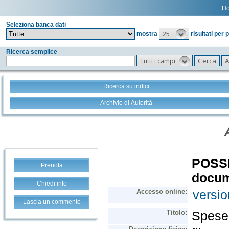
H
Seleziona banca dati
25
mostra
risultati per 
Ricerca semplice
Tutti i campi
Ricerca su indici
Archivio di Autorità
Prenota
Chiedi info
Lascia un commento