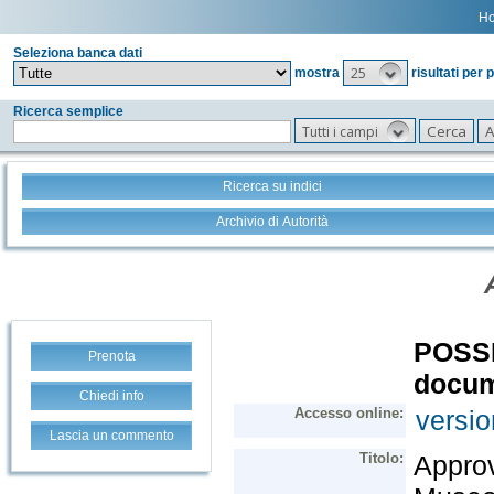
H
Seleziona banca dati
25
mostra
risultati per 
Ricerca semplice
Tutti i campi
Ricerca su indici
Archivio di Autorità
Prenota
Chiedi info
Lascia un commento