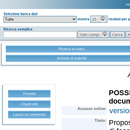
H
Seleziona banca dati
25
mostra
risultati per 
Ricerca semplice
Tutti i campi
Ricerca su indici
Archivio di Autorità
Prenota
Chiedi info
Lascia un commento