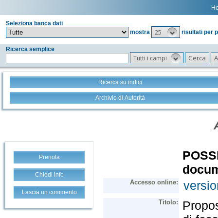
H
Seleziona banca dati
25
mostra
risultati per 
Ricerca semplice
Tutti i campi
Ricerca su indici
Archivio di Autorità
Prenota
Chiedi info
Lascia un commento