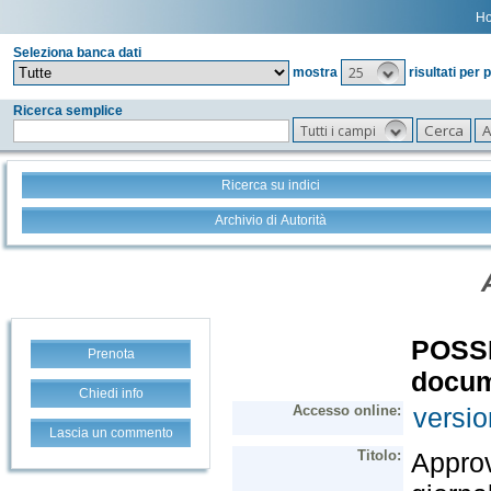
H
Seleziona banca dati
25
mostra
risultati per 
Ricerca semplice
Tutti i campi
Ricerca su indici
Archivio di Autorità
Prenota
Chiedi info
Lascia un commento