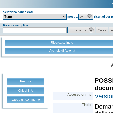
H
Seleziona banca dati
25
mostra
risultati per 
Ricerca semplice
Tutti i campi
Ricerca su indici
Archivio di Autorità
Prenota
Chiedi info
Lascia un commento