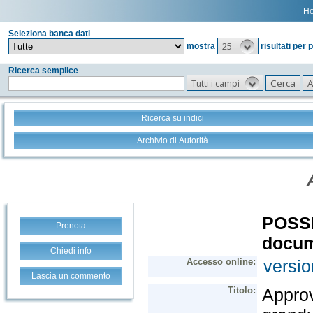
H
Seleziona banca dati
25
mostra
risultati per 
Ricerca semplice
Tutti i campi
Ricerca su indici
Archivio di Autorità
Prenota
Chiedi info
Lascia un commento