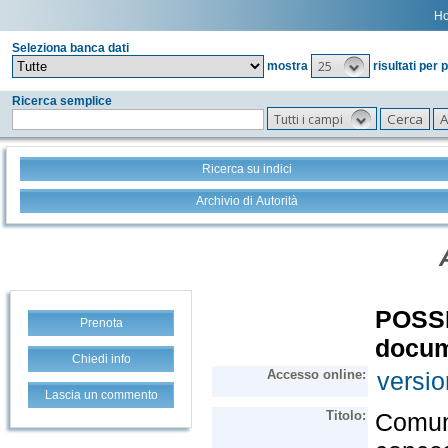
H
Seleziona banca dati
25
mostra
risultati per 
Ricerca semplice
Tutti i campi
Ricerca su indici
Archivio di Autorità
Prenota
Chiedi info
Lascia un commento