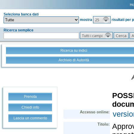
H
Seleziona banca dati
25
mostra
risultati per 
Ricerca semplice
Tutti i campi
Ricerca su indici
Archivio di Autorità
Prenota
Chiedi info
Lascia un commento