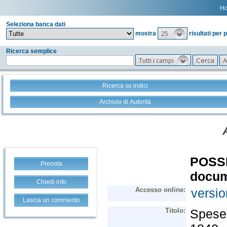
H
Seleziona banca dati
25
mostra
risultati per 
Ricerca semplice
Tutti i campi
Ricerca su indici
Archivio di Autorità
Prenota
Chiedi info
Lascia un commento