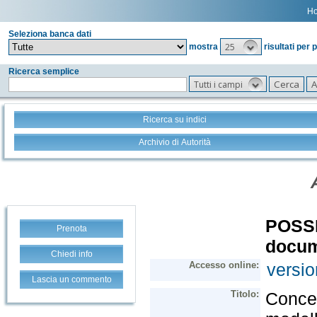
H
Seleziona banca dati
25
mostra
risultati per 
Ricerca semplice
Tutti i campi
Ricerca su indici
Archivio di Autorità
Prenota
Chiedi info
Lascia un commento