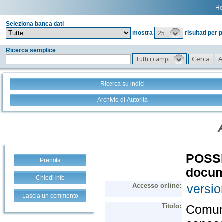
H
Seleziona banca dati
25
mostra
risultati per 
Ricerca semplice
Tutti i campi
Ricerca su indici
Archivio di Autorità
Prenota
Chiedi info
Lascia un commento