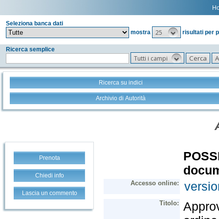
H
Seleziona banca dati
25
mostra
risultati per 
Ricerca semplice
Tutti i campi
Ricerca su indici
Archivio di Autorità
Prenota
Chiedi info
Lascia un commento