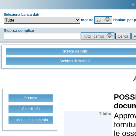
H
Seleziona banca dati
25
mostra
risultati per 
Ricerca semplice
Tutti i campi
Ricerca su indici
Archivio di Autorità
Prenota
Chiedi info
Lascia un commento