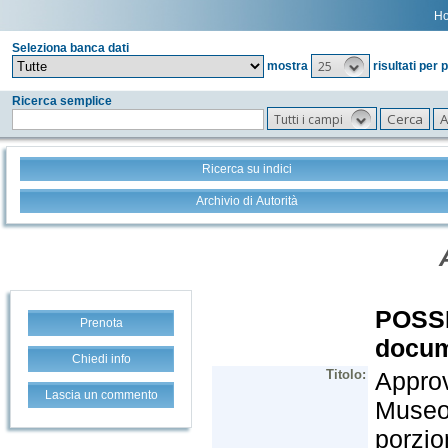
H
Seleziona banca dati
25
mostra
risultati per 
Ricerca semplice
Tutti i campi
Ricerca su indici
Archivio di Autorità
Prenota
Chiedi info
Lascia un commento