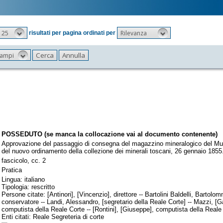
25
Rilevanza
risultati per pagina ordinati per
 campi