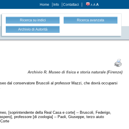
Home
Info
Contattaci
A
A
A
Ricerca su indici
Ricerca avanzata
Archivio di Autorità