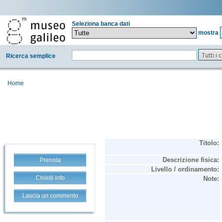
Seleziona banca dati
mostra
Tutti i
Ricerca semplice
Home
Prenota
Chiedi info
Lascia un commento