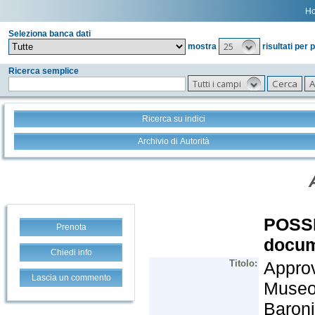
H
Seleziona banca dati
25
mostra
risultati per 
Ricerca semplice
Tutti i campi
Ricerca su indici
Archivio di Autorità
Prenota
Chiedi info
Lascia un commento