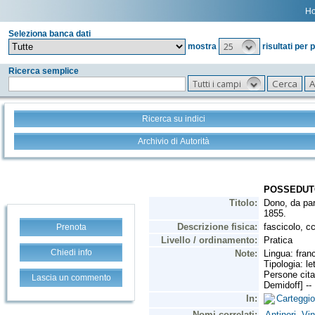
H
Seleziona banca dati
25
mostra
risultati per 
Ricerca semplice
Tutti i campi
Ricerca su indici
Archivio di Autorità
Prenota
Chiedi info
Lascia un commento