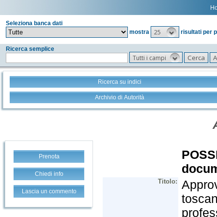
H
Seleziona banca dati
25
mostra
risultati per 
Ricerca semplice
Tutti i campi
Ricerca su indici
Archivio di Autorità
Prenota
Chiedi info
Lascia un commento