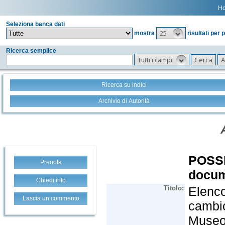
H
Seleziona banca dati
25
mostra
risultati per 
Ricerca semplice
Tutti i campi
Ricerca su indici
Archivio di Autorità
Prenota
Chiedi info
Lascia un commento