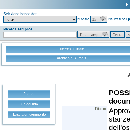
H
Seleziona banca dati
25
mostra
risultati per 
Ricerca semplice
Tutti i campi
Ricerca su indici
Archivio di Autorità
Prenota
Chiedi info
Lascia un commento