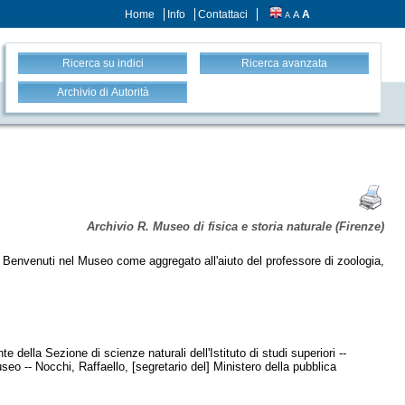
Home
Info
Contattaci
A
A
A
Ricerca su indici
Ricerca avanzata
Archivio di Autorità