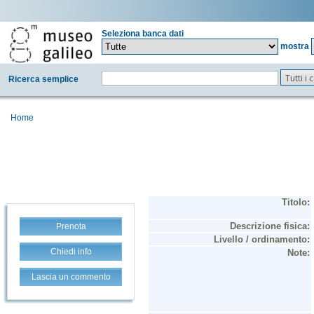
Seleziona banca dati
mostra
Tutti i
Ricerca semplice
Home
Prenota
Chiedi info
Lascia un commento