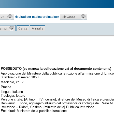
25
Rilevanza
risultati per pagina ordinati per
 campi